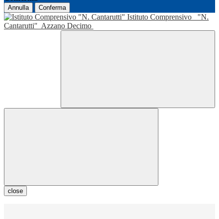
Annulla
Conferma
Istituto Comprensivo
"N.
Cantarutti"
Azzano Decimo
close