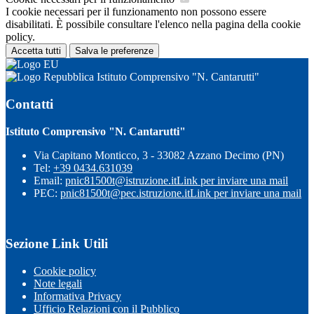
I cookie necessari per il funzionamento non possono essere
disabilitati. È possibile consultare l'elenco nella pagina della cookie
policy.
Accetta tutti
Salva le preferenze
Istituto Comprensivo "N. Cantarutti"
Contatti
Istituto Comprensivo "N. Cantarutti"
Via Capitano Monticco, 3 - 33082 Azzano Decimo (PN)
Tel:
+39 0434.631039
Email:
pnic81500t@istruzione.it
Link per inviare una mail
PEC:
pnic81500t@pec.istruzione.it
Link per inviare una mail
Sezione Link Utili
Cookie policy
Note legali
Informativa Privacy
Ufficio Relazioni con il Pubblico