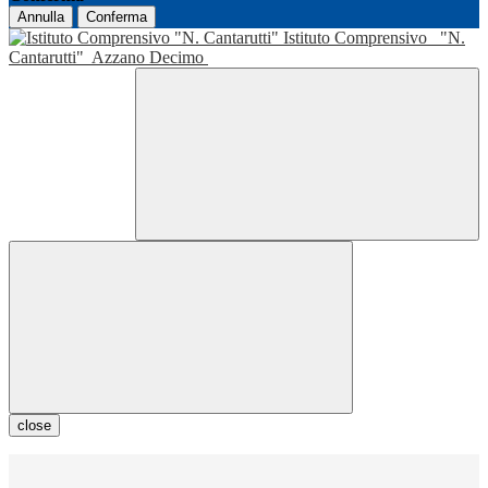
Annulla
Conferma
Istituto Comprensivo
"N.
Cantarutti"
Azzano Decimo
close