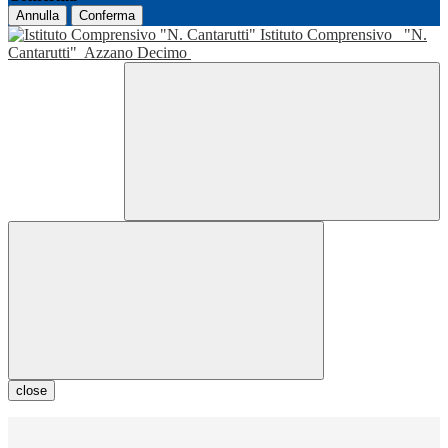
Annulla
Conferma
Istituto Comprensivo
"N.
Cantarutti"
Azzano Decimo
close